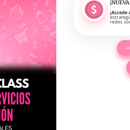
¡NUEVA
¡Accede a
estrategi
redes soc
C